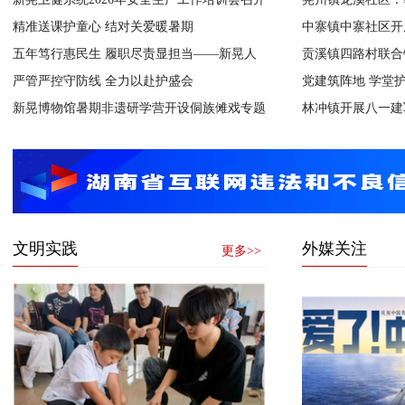
精准送课护童心 结对关爱暖暑期
中寨镇中寨社区开
五年笃行惠民生 履职尽责显担当——新晃人
贡溪镇四路村联合
力资源和社会保障局书写暖心民生答卷
严管严控守防线 全力以赴护盛会
党建筑阵地 学堂
新晃博物馆暑期非遗研学营开设侗族傩戏专题
林冲镇开展八一建
研学课
文明实践
外媒关注
更多>>