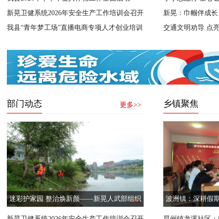
新晃卫健系统2026年安全生产工作培训会召开
新晃：巾帼伴成长
我县“青年梦工场”直播电商专项人才创业培训
交通文明劝导 点亮
正式开营
部门动态
乡镇聚焦
更多>>
迷彩护家园 整治焕新颜——新晃人武部组织
波洲镇：深耕假期
民兵应急排开展城市环境综合整治行动
新晃卫健系统2026年安全生产工作培训会召开
晃州镇龙溪社区：