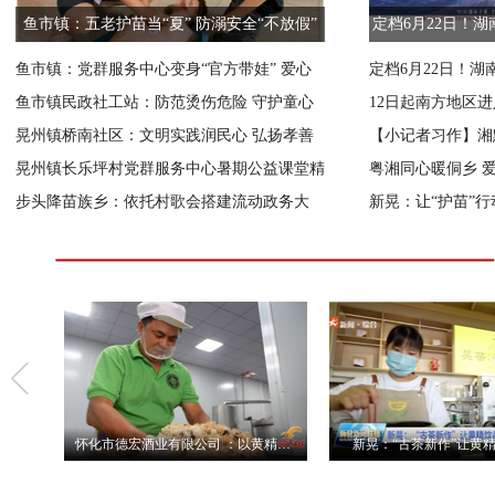
鱼市镇：五老护苗当“夏” 防溺安全“不放假”
定档6月22日！
化》 
鱼市镇：党群服务中心变身“官方带娃” 爱心
定档6月22日！
暑托班 点亮缤纷假期
鱼市镇民政社工站：防范烫伤危险 守护童心
化》 首创“赛博公
12日起南方地区
安全
晃州镇桥南社区：文明实践润民心 弘扬孝善
南部需注意防范
【小记者习作】湘
传美德
晃州镇长乐坪村党群服务中心暑期公益课堂精
中的家乡新晃
粤湘同心暖侗乡 
彩开讲
步头降苗族乡：依托村歌会搭建流动政务大
伞镇携手广东爱心
新晃：让“护苗”
厅 做实苗乡便民服务
怀化市德宏酒业有限公司 ：以黄精富硒黄酒引领健康养生新风尚
新晃：“古茶新作”让黄精饮品出圈