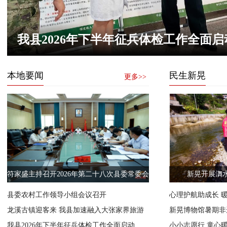
我县开展消防安全知识培
本地要闻
民生新晃
更多>>
符家盛主持召开2026年第二十八次县委常委会
新晃开展㵲
会议
县委农村工作领导小组会议召开
心理护航助成长 
龙溪古镇迎客来 我县加速融入大张家界旅游
新晃博物馆暑期非
环线
我县2026年下半年征兵体检工作全面启动
小小志愿行 童心