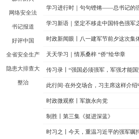
学习进行时｜句句铿锵——总书记的
网络安全法
学习新语｜坚定不移走中国特色强军
书记报道
好评中国
天天学习｜情系桑梓 “侨”绘华章
全省安全生产
隐患大排查大
传习录丨“强国必须强军，军强才能国
整治
此行间·在外交场合，习主席这样介绍
时政微观察丨军旗永向党
制胜丨第三集《挺进深蓝》
时习之丨今天，重温习近平的强军嘱