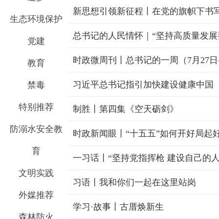
新思想引领新征程丨在党的旗帜下书
生态环境保护
党建
时政微周刊丨总书记的一周（7月27日
教育
习近平总书记指引加快建设健康中国
禁毒
特别推荐
制胜丨第四集《空天砺剑》
防溺水安全教
育
一习话丨“坚持党指挥枪 建设自己的人
文明实践
习语丨我和你们一起在这里站岗
外媒推荐
学习·故事丨古厝焕新生
森林防火