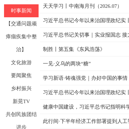
天天学习丨中南海月刊（2026.07）
时事新闻
【交通问题顽
习近平总书记关切事｜实业报国志 接
瘴痼疾集中整
制胜丨第五集《东风浩荡》
治】
文化旅游
一见·义乌的两块“糖”
要闻聚焦
学习新语·铸魂强党｜办好中国的事情
乡村振兴
新晃TV
健康中国建设，习近平总书记指明科
共创民族团结
此行间·下半年经济工作部署提到人工
进步